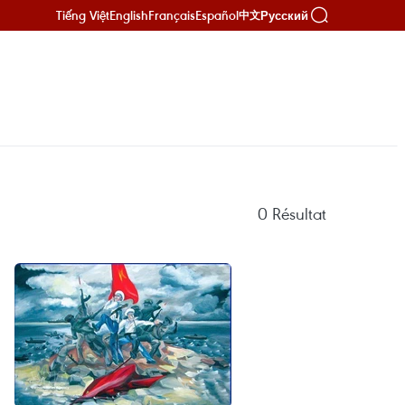
Tiếng Việt
English
Français
Español
Русский
中文
0
Résultat