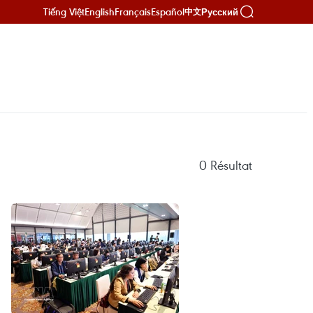
Tiếng Việt
English
Français
Español
Русский
中文
0
Résultat