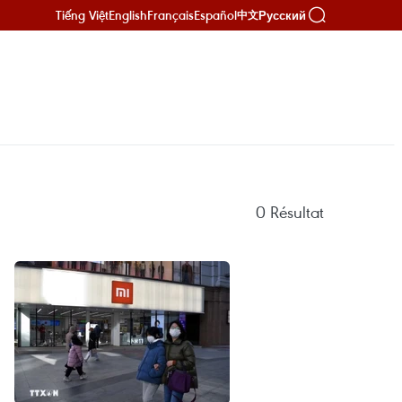
Tiếng Việt
English
Français
Español
Русский
中文
0
Résultat