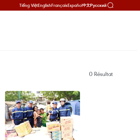
Tiếng Việt
English
Français
Español
Русский
中文
0
Résultat