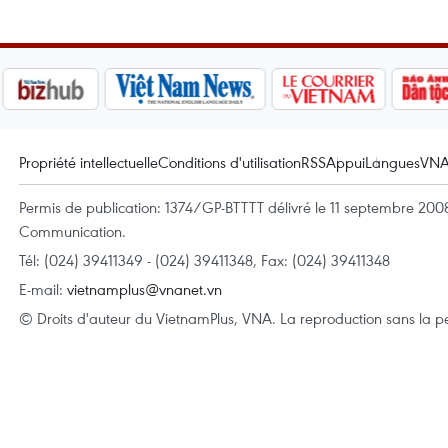
Propriété intellectuelle
Conditions d'utilisation
RSS
Appui
Langues
VN
Permis de publication: 1374/GP-BTTTT délivré le 11 septembre 2008 
Communication.
Tél: (024) 39411349 - (024) 39411348, Fax: (024) 39411348
E-mail:
vietnamplus@vnanet.vn
© Droits d'auteur du VietnamPlus, VNA. La reproduction sans la per