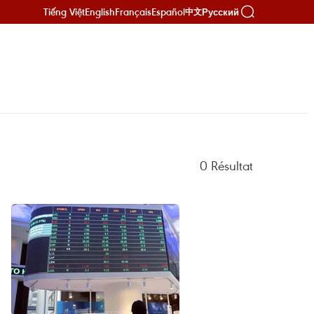
Tiếng Việt
English
Français
Español
Русский
中文
0
Résultat