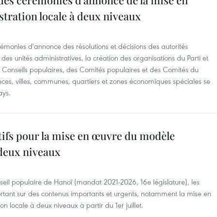
des cérémonies d'annonce de la mise en
tration locale à deux niveaux
rémonies d'annonce des résolutions et décisions des autorités
 des unités administratives, la création des organisations du Parti et
s Conseils populaires, des Comités populaires et des Comités du
nces, villes, communes, quartiers et zones économiques spéciales se
ays.
atifs pour la mise en œuvre du modèle
 deux niveaux
nseil populaire de Hanoï (mandat 2021-2026, 16e législature), les
portant sur des contenus importants et urgents, notamment la mise en
 locale à deux niveaux à partir du 1er juillet.