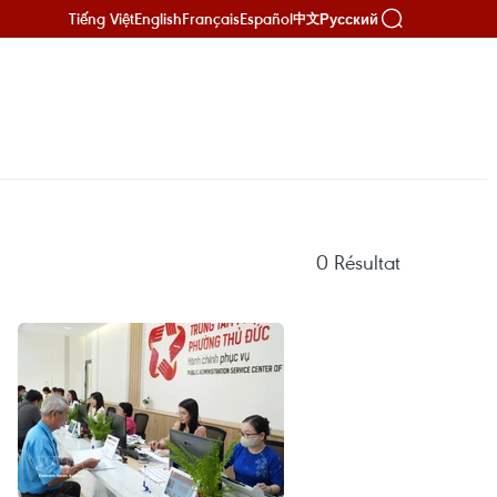
Tiếng Việt
English
Français
Español
Русский
中文
0
Résultat