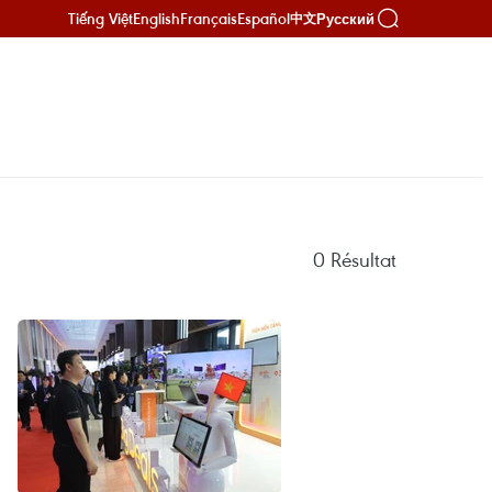
Tiếng Việt
English
Français
Español
Русский
中文
0
Résultat