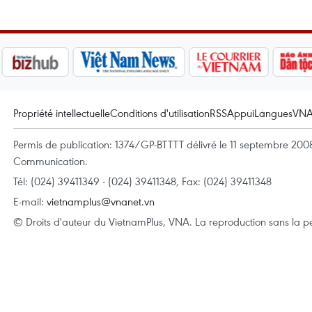
Propriété intellectuelle
Conditions d'utilisation
RSS
Appui
Langues
VN
Permis de publication: 1374/GP-BTTTT délivré le 11 septembre 2008 
Communication.
Tél: (024) 39411349 - (024) 39411348, Fax: (024) 39411348
E-mail:
vietnamplus@vnanet.vn
© Droits d'auteur du VietnamPlus, VNA. La reproduction sans la per