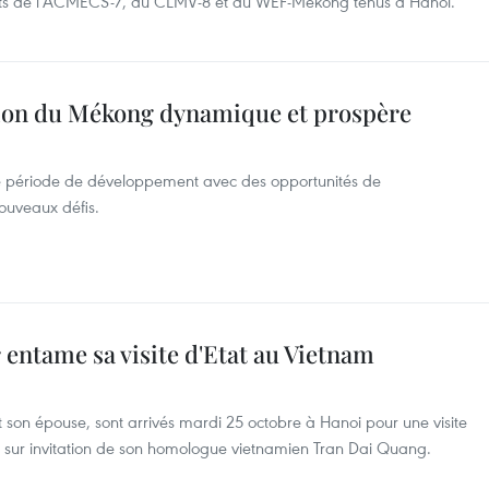
ltats de l’ACMECS-7, du CLMV-8 et du WEF-Mékong tenus à Hanoi.
égion du Mékong dynamique et prospère
e période de développement avec des opportunités de
ouveaux défis.
entame sa visite d'Etat au Vietnam
 son épouse, sont arrivés mardi 25 octobre à Hanoi pour une visite
 sur invitation de son homologue vietnamien Tran Dai Quang.