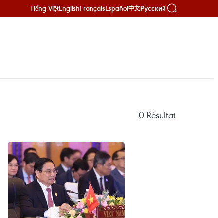
Tiếng Việt
English
Français
Español
Русский
中文
0
Résultat