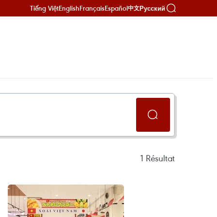
Tiếng Việt
English
Français
Español
Русский
中文
1
Résultat