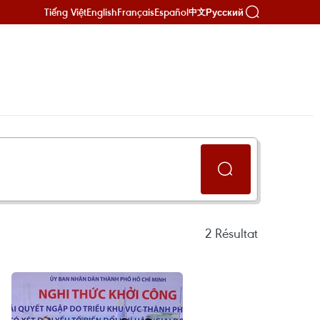
Tiếng Việt
English
Français
Español
Русский
中文
2
Résultat