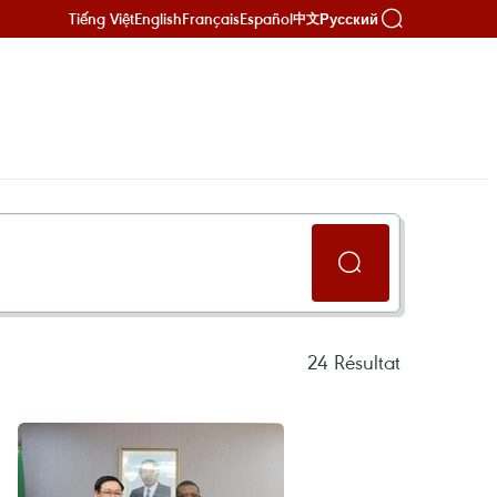
Tiếng Việt
English
Français
Español
Русский
中文
24
Résultat