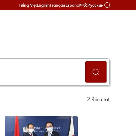
Tiếng Việt
English
Français
Español
Русский
中文
2
Résultat