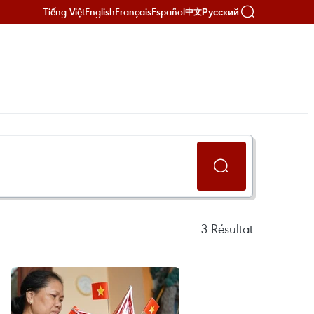
Tiếng Việt
English
Français
Español
Русский
中文
3
Résultat