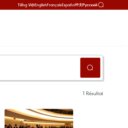
Tiếng Việt
English
Français
Español
Русский
中文
1
Résultat