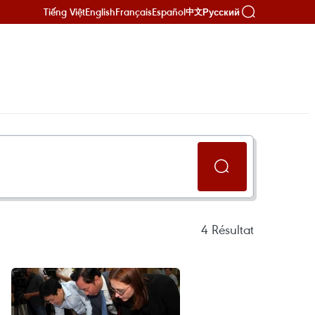
Tiếng Việt
English
Français
Español
Русский
中文
4
Résultat