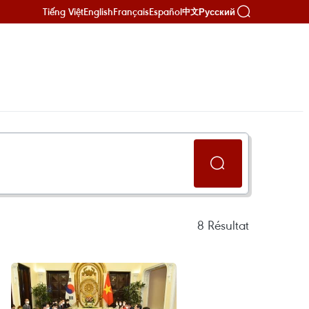
Tiếng Việt
English
Français
Español
Русский
中文
8
Résultat