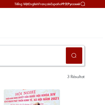
Tiếng Việt
English
Français
Español
Русский
中文
3
Résultat