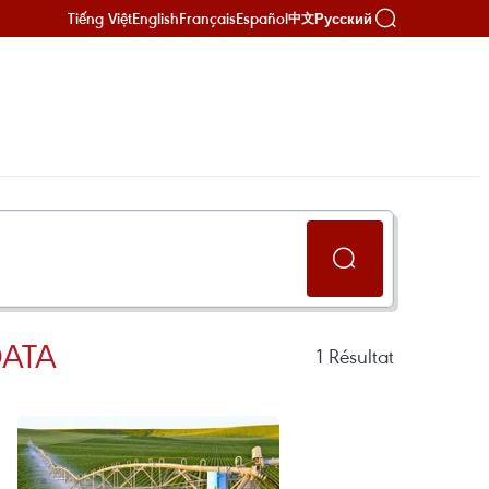
Tiếng Việt
English
Français
Español
Русский
中文
DATA
1
Résultat