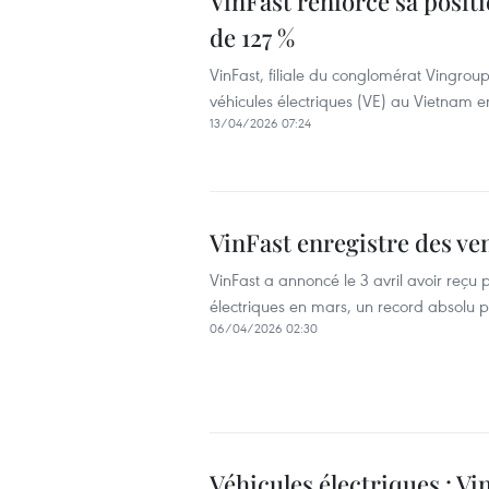
VinFast renforce sa posit
de 127 %
VinFast, filiale du conglomérat Vingrou
véhicules électriques (VE) au Vietnam 
13/04/2026 07:24
VinFast enregistre des ve
VinFast a annoncé le 3 avril avoir reç
électriques en mars, un record absolu po
06/04/2026 02:30
Véhicules électriques : Vi