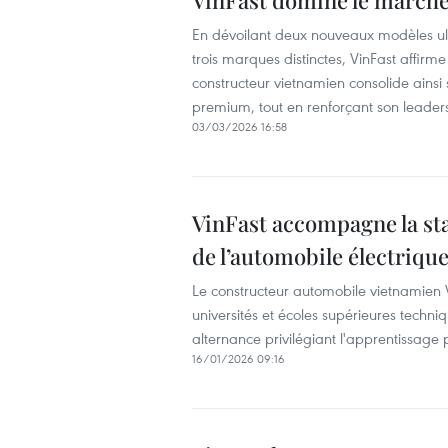
VinFast domine le marché
En dévoilant deux nouveaux modèles ultr
trois marques distinctes, VinFast affirm
constructeur vietnamien consolide ainsi
premium, tout en renforçant son leaders
03/03/2026 16:58
VinFast accompagne la sta
de l’automobile électriqu
Le constructeur automobile vietnamien 
universités et écoles supérieures techn
alternance privilégiant l'apprentissage 
16/01/2026 09:16