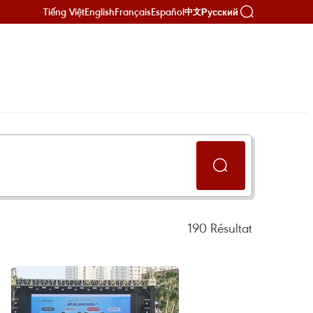
Tiếng Việt
English
Français
Español
Русский
中文
190
Résultat