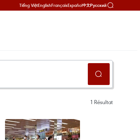
Tiếng Việt
English
Français
Español
Русский
中文
1
Résultat