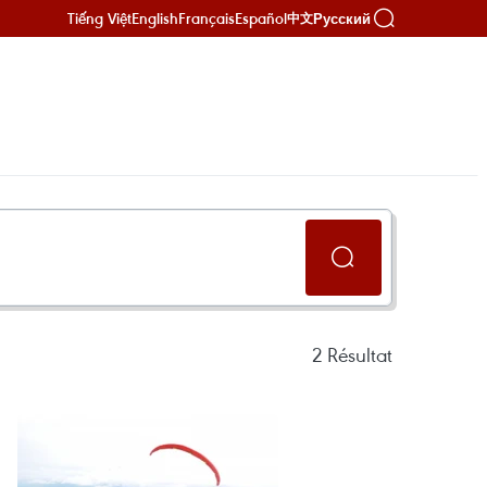
Tiếng Việt
English
Français
Español
Русский
中文
2
Résultat