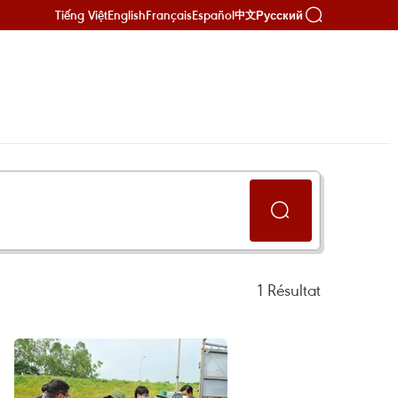
Tiếng Việt
English
Français
Español
Русский
中文
1
Résultat