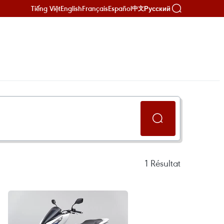
Tiếng Việt
English
Français
Español
Русский
中文
1
Résultat