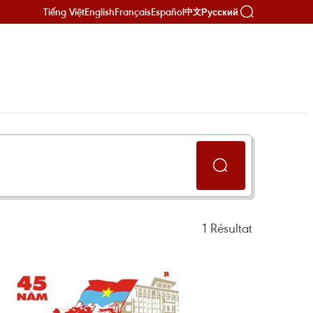
Tiếng Việt
English
Français
Español
Русский
中文
1
Résultat