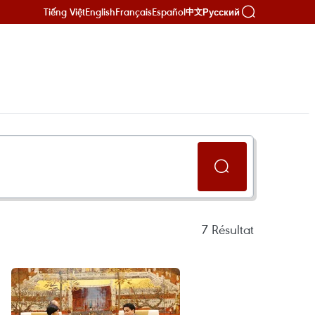
Tiếng Việt
English
Français
Español
Русский
中文
7
Résultat