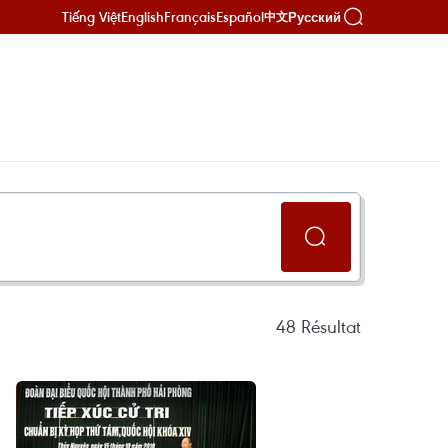
Tiếng Việt
English
Français
Español
Русский
中文
48
Résultat