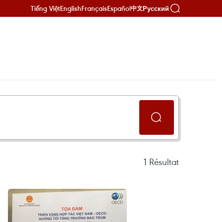
Tiếng Việt
English
Français
Español
Русский
中文
1
Résultat