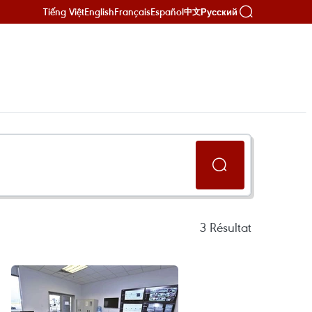
Tiếng Việt
English
Français
Español
Русский
中文
3
Résultat