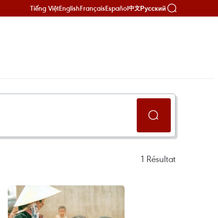
Tiếng Việt
English
Français
Español
Русский
中文
1
Résultat