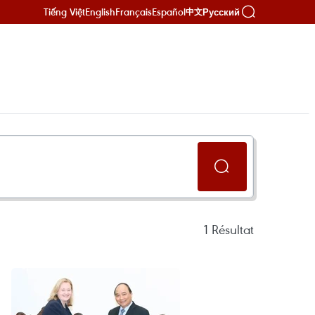
Tiếng Việt
English
Français
Español
Русский
中文
1
Résultat