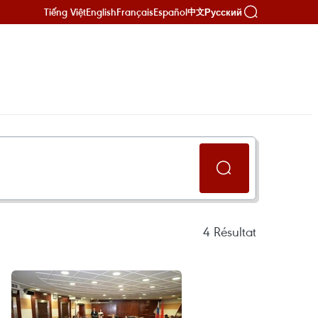
Tiếng Việt
English
Français
Español
Русский
中文
4
Résultat