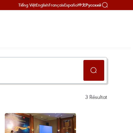
Tiếng Việt
English
Français
Español
Русский
中文
3
Résultat