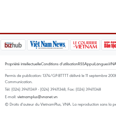
Propriété intellectuelle
Conditions d'utilisation
RSS
Appui
Langues
VN
Permis de publication: 1374/GP-BTTTT délivré le 11 septembre 2008 
Communication.
Tél: (024) 39411349 - (024) 39411348, Fax: (024) 39411348
E-mail:
vietnamplus@vnanet.vn
© Droits d'auteur du VietnamPlus, VNA. La reproduction sans la per