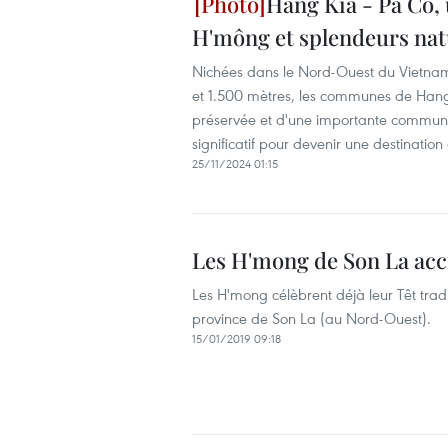
Hang Kia - Pa Co, 
H'mông et splendeurs nat
Nichées dans le Nord-Ouest du Vietnam 
et 1.500 mètres, les communes de Hang 
préservée et d'une importante communau
significatif pour devenir une destinati
25/11/2024 01:15
Les H'mong de Son La accue
Les H'mong célèbrent déjà leur Têt trad
province de Son La (au Nord-Ouest).
15/01/2019 09:18