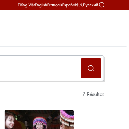
Tiếng Việt
English
Français
Español
Русский
中文
7
Résultat