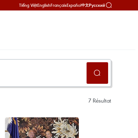
Tiếng Việt
English
Français
Español
Русский
中文
7
Résultat