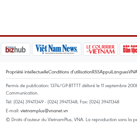
Propriété intellectuelle
Conditions d'utilisation
RSS
Appui
Langues
VN
Permis de publication: 1374/GP-BTTTT délivré le 11 septembre 2008 
Communication.
Tél: (024) 39411349 - (024) 39411348, Fax: (024) 39411348
E-mail:
vietnamplus@vnanet.vn
© Droits d'auteur du VietnamPlus, VNA. La reproduction sans la per