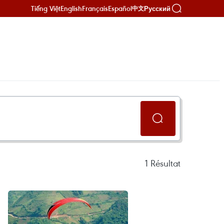
Tiếng Việt
English
Français
Español
Русский
中文
1
Résultat