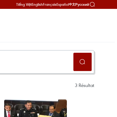
Tiếng Việt
English
Français
Español
Русский
中文
3
Résultat