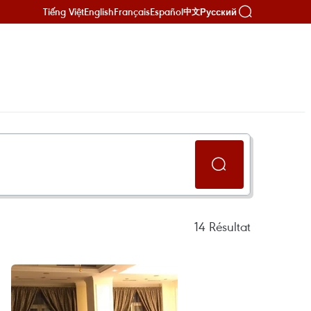
Tiếng Việt
English
Français
Español
Русский
中文
14
Résultat