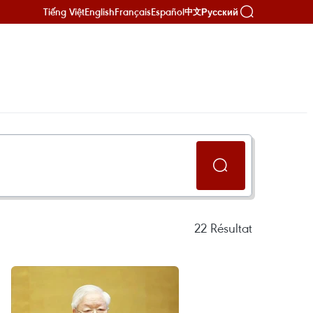
Tiếng Việt
English
Français
Español
Русский
中文
22
Résultat