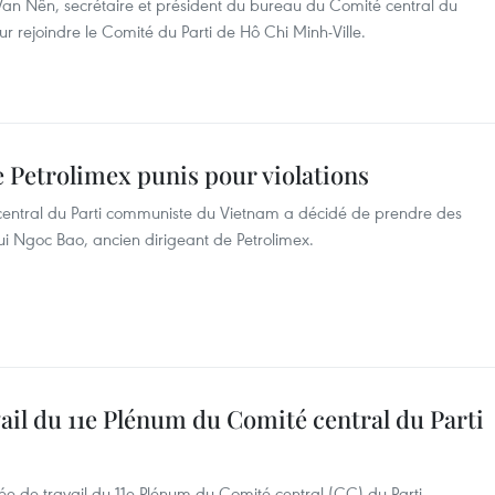
n Nên, secrétaire et président du bureau du Comité central du
 rejoindre le Comité du Parti de Hô Chi Minh-Ville.
 Petrolimex punis pour violations
entral du Parti communiste du Vietnam a décidé de prendre des
Bui Ngoc Bao, ancien dirigeant de Petrolimex.
ail du 11e Plénum du Comité central du Parti
née de travail du 11e Plénum du Comité central (CC) du Parti