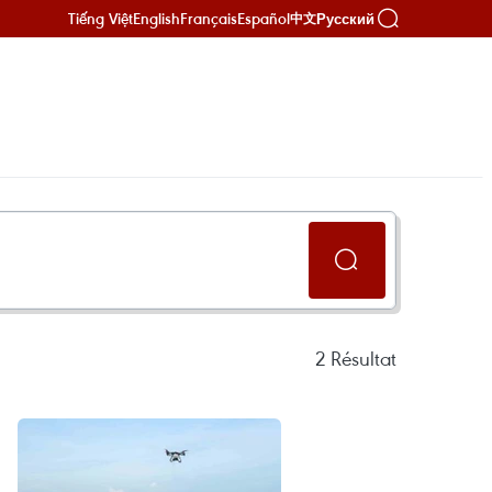
Tiếng Việt
English
Français
Español
Русский
中文
2
Résultat