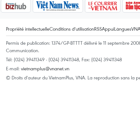
Propriété intellectuelle
Conditions d'utilisation
RSS
Appui
Langues
VN
Permis de publication: 1374/GP-BTTTT délivré le 11 septembre 2008 
Communication.
Tél: (024) 39411349 - (024) 39411348, Fax: (024) 39411348
E-mail:
vietnamplus@vnanet.vn
© Droits d'auteur du VietnamPlus, VNA. La reproduction sans la per