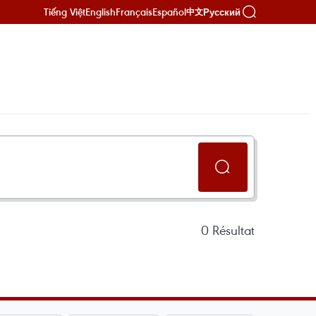
Tiếng Việt
English
Français
Español
Русский
中文
0
Résultat