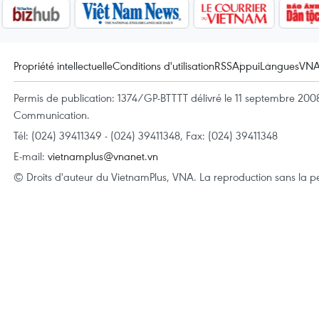
Propriété intellectuelle
Conditions d'utilisation
RSS
Appui
Langues
VN
Permis de publication: 1374/GP-BTTTT délivré le 11 septembre 2008 
Communication.
Tél: (024) 39411349 - (024) 39411348, Fax: (024) 39411348
E-mail:
vietnamplus@vnanet.vn
© Droits d'auteur du VietnamPlus, VNA. La reproduction sans la per