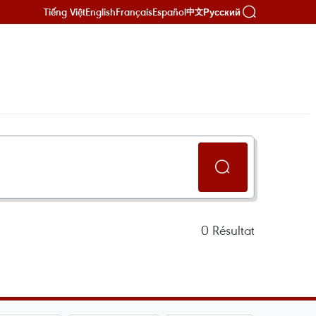
Tiếng Việt
English
Français
Español
Русский
中文
0
Résultat