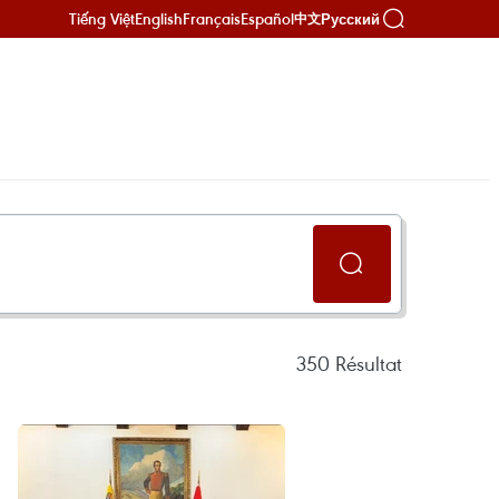
Tiếng Việt
English
Français
Español
Русский
中文
350
Résultat