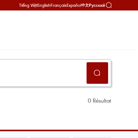
Tiếng Việt
English
Français
Español
Русский
中文
0
Résultat