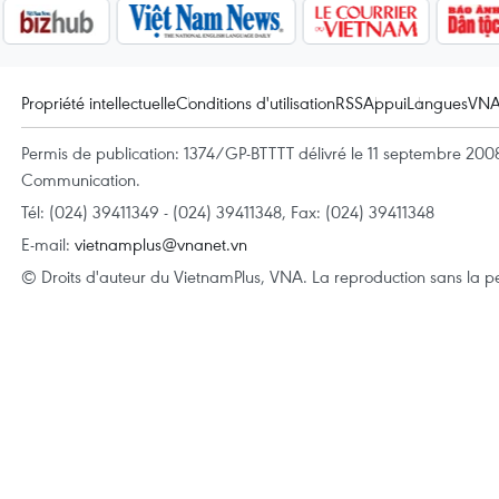
Propriété intellectuelle
Conditions d'utilisation
RSS
Appui
Langues
VN
Permis de publication: 1374/GP-BTTTT délivré le 11 septembre 2008 
Communication.
Tél: (024) 39411349 - (024) 39411348, Fax: (024) 39411348
E-mail:
vietnamplus@vnanet.vn
© Droits d'auteur du VietnamPlus, VNA. La reproduction sans la per