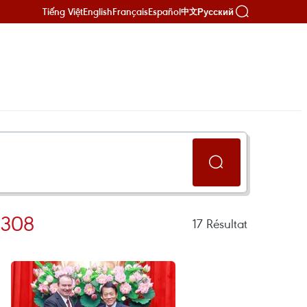
Tiếng Việt
English
Français
Español
Русский
中文
3308
17
Résultat