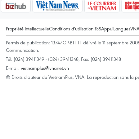
Propriété intellectuelle
Conditions d'utilisation
RSS
Appui
Langues
VN
Permis de publication: 1374/GP-BTTTT délivré le 11 septembre 2008 
Communication.
Tél: (024) 39411349 - (024) 39411348, Fax: (024) 39411348
E-mail:
vietnamplus@vnanet.vn
© Droits d'auteur du VietnamPlus, VNA. La reproduction sans la per