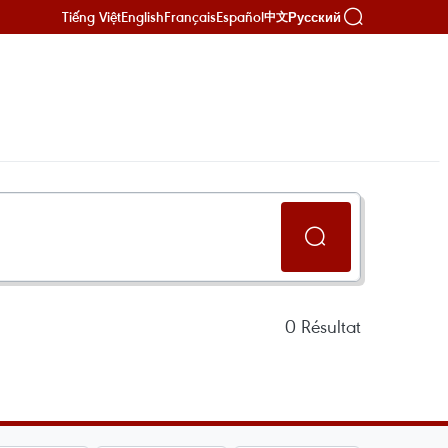
Tiếng Việt
English
Français
Español
Русский
中文
0
Résultat