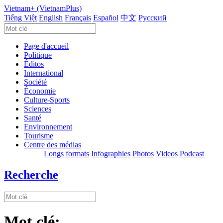
Vietnam+ (VietnamPlus)
Tiếng Việt
English
Français
Español
中文
Русский
Page d'accueil
Politique
Éditos
International
Société
Économie
Culture-Sports
Sciences
Santé
Environnement
Tourisme
Centre des médias
Longs formats
Infographies
Photos
Videos
Podcast
Recherche
Mot clé: