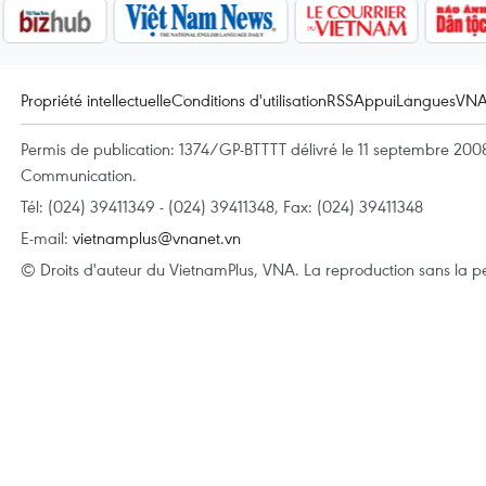
Propriété intellectuelle
Conditions d'utilisation
RSS
Appui
Langues
VN
Permis de publication: 1374/GP-BTTTT délivré le 11 septembre 2008 
Communication.
Tél: (024) 39411349 - (024) 39411348, Fax: (024) 39411348
E-mail:
vietnamplus@vnanet.vn
© Droits d'auteur du VietnamPlus, VNA. La reproduction sans la per