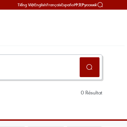
Tiếng Việt
English
Français
Español
Русский
中文
0
Résultat