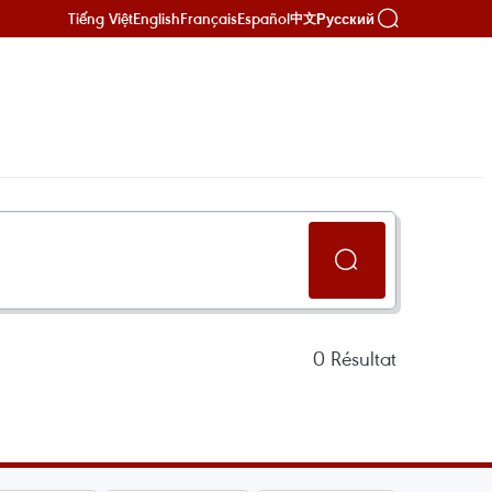
Tiếng Việt
English
Français
Español
Русский
中文
0
Résultat