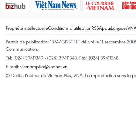
Propriété intellectuelle
Conditions d'utilisation
RSS
Appui
Langues
VN
Permis de publication: 1374/GP-BTTTT délivré le 11 septembre 2008 
Communication.
Tél: (024) 39411349 - (024) 39411348, Fax: (024) 39411348
E-mail:
vietnamplus@vnanet.vn
© Droits d'auteur du VietnamPlus, VNA. La reproduction sans la per