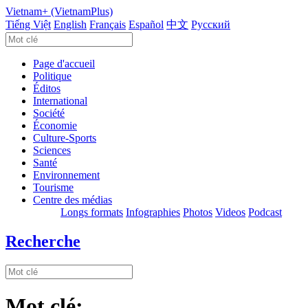
Vietnam+ (VietnamPlus)
Tiếng Việt
English
Français
Español
中文
Русский
Page d'accueil
Politique
Éditos
International
Société
Économie
Culture-Sports
Sciences
Santé
Environnement
Tourisme
Centre des médias
Longs formats
Infographies
Photos
Videos
Podcast
Recherche
Mot clé: