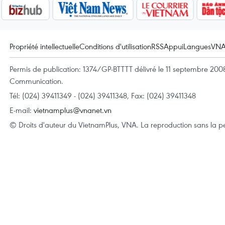
Propriété intellectuelle
Conditions d'utilisation
RSS
Appui
Langues
VN
Permis de publication: 1374/GP-BTTTT délivré le 11 septembre 2008 
Communication.
Tél: (024) 39411349 - (024) 39411348, Fax: (024) 39411348
E-mail:
vietnamplus@vnanet.vn
© Droits d'auteur du VietnamPlus, VNA. La reproduction sans la per