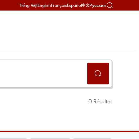
Tiếng Việt
English
Français
Español
Русский
中文
0
Résultat